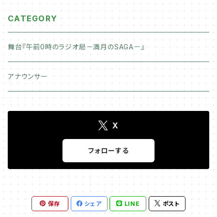
CATEGORY
舞台『午前0時のラジオ局－満月のSAGA－』
アナウンサー
X
フォローする
保存
シェア
LINE
ポスト